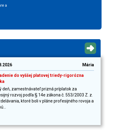
re a
8.2026
Mária
adenie do vyššej platovej triedy-rigorózna
ka
ý deň, zamestnávateľ prizná príplatok za
sijný rozvoj podľa § 14e zákona č. 553/2003 Z. z.
delávania, ktoré boli v pláne profesijného rovoja a
ú...