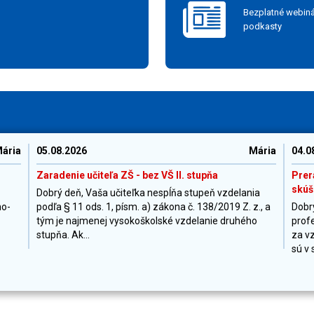
Bezplatné webiná
podkasty
ária
05.08.2026
Mária
04.0
Zaradenie učiteľa ZŠ - bez VŠ II. stupňa
Prer
skúš
Dobrý deň, Vaša učiteľka nespĺňa stupeň vzdelania
no-
podľa § 11 ods. 1, písm. a) zákona č. 138/2019 Z. z., a
Dobr
tým je najmenej vysokoškolské vzdelanie druhého
profe
stupňa. Ak...
za vz
sú v s