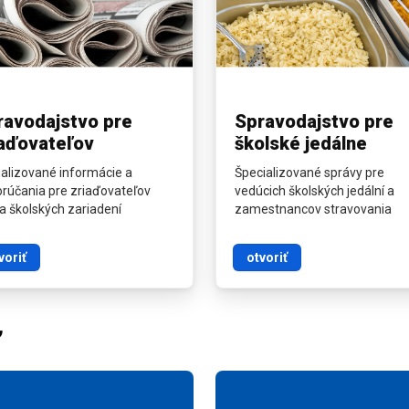
ravodajstvo pre
Spravodajstvo pre
iaďovateľov
školské jedálne
alizované informácie a
Špecializované správy pre
rúčania pre zriaďovateľov
vedúcich školských jedální a
 a školských zariadení
zamestnancov stravovania
voriť
otvoriť
ť