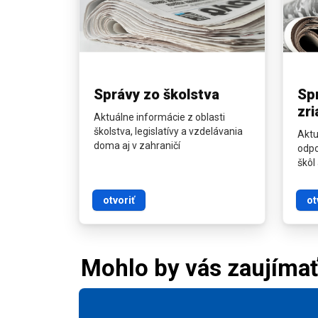
Správy zo školstva
Sp
zr
Aktuálne informácie z oblasti
školstva, legislatívy a vzdelávania
Aktu
doma aj v zahraničí
odpo
škôl
otvoriť
ot
Mohlo by vás zaujíma