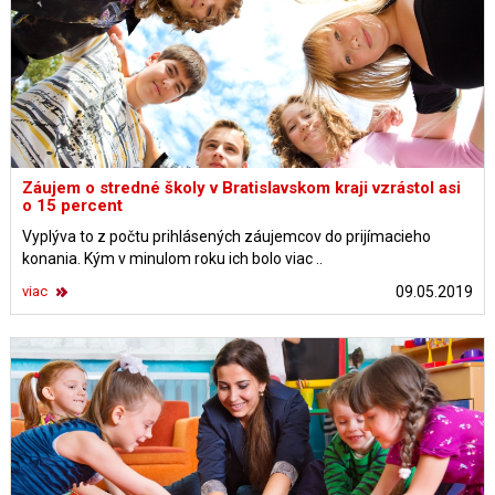
Záujem o stredné školy v Bratislavskom kraji vzrástol asi
o 15 percent
Vyplýva to z počtu prihlásených záujemcov do prijímacieho
konania. Kým v minulom roku ich bolo viac ..
viac
09.05.2019