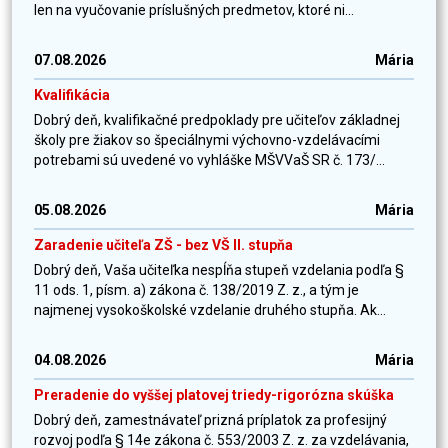
len na vyučovanie príslušných predmetov, ktoré ni...
07.08.2026
Mária
Kvalifikácia
Dobrý deň, kvalifikačné predpoklady pre učiteľov základnej
školy pre žiakov so špeciálnymi výchovno-vzdelávacími
potrebami sú uvedené vo vyhláške MŠVVaŠ SR č. 173/...
05.08.2026
Mária
Zaradenie učiteľa ZŠ - bez VŠ II. stupňa
Dobrý deň, Vaša učiteľka nespĺňa stupeň vzdelania podľa §
11 ods. 1, písm. a) zákona č. 138/2019 Z. z., a tým je
najmenej vysokoškolské vzdelanie druhého stupňa. Ak...
04.08.2026
Mária
Preradenie do vyššej platovej triedy-rigorózna skúška
Dobrý deň, zamestnávateľ prizná príplatok za profesijný
rozvoj podľa § 14e zákona č. 553/2003 Z. z. za vzdelávania,