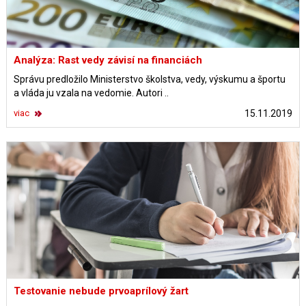
Analýza: Rast vedy závisí na financiách
Správu predložilo Ministerstvo školstva, vedy, výskumu a športu
a vláda ju vzala na vedomie. Autori ..
viac
15.11.2019
Testovanie nebude prvoaprílový žart