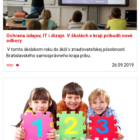
Ochrana údajov, IT i dizajn. V školách v kraji pribudli nové
odbory
V tomto školskom roku do škôl v zriaďovateľskej pôsobnosti
Bratislavského samosprávneho kraja pribu..
viac
26.09.2019