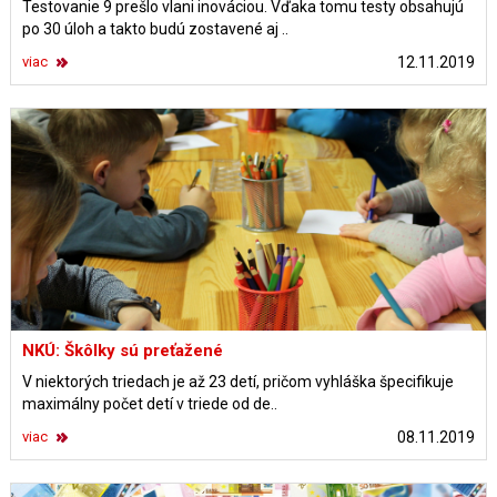
Testovanie 9 prešlo vlani inováciou. Vďaka tomu testy obsahujú
po 30 úloh a takto budú zostavené aj ..
viac
12.11.2019
NKÚ: Škôlky sú preťažené
V niektorých triedach je až 23 detí, pričom vyhláška špecifikuje
maximálny počet detí v triede od de..
viac
08.11.2019