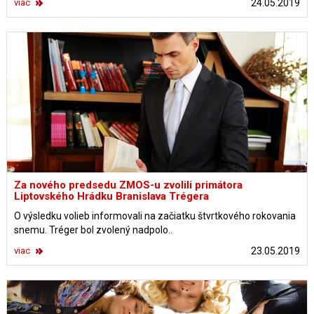
viac
24.05.2019
Za nového predsedu ZMOS-u zvolili primátora
Liptovského Hrádku Branislava Trégera
O výsledku volieb informovali na začiatku štvrtkového rokovania
snemu. Tréger bol zvolený nadpolo..
viac
23.05.2019