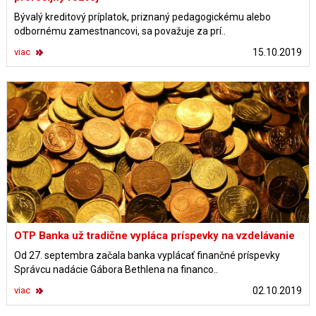
Bývalý kreditový príplatok, priznaný pedagogickému alebo
odbornému zamestnancovi, sa považuje za prí..
viac
15.10.2019
OTP Banka už tradične vypláca príspevky na vzdelávanie
Od 27. septembra začala banka vyplácať finančné príspevky
Správcu nadácie Gábora Bethlena na financo..
viac
02.10.2019