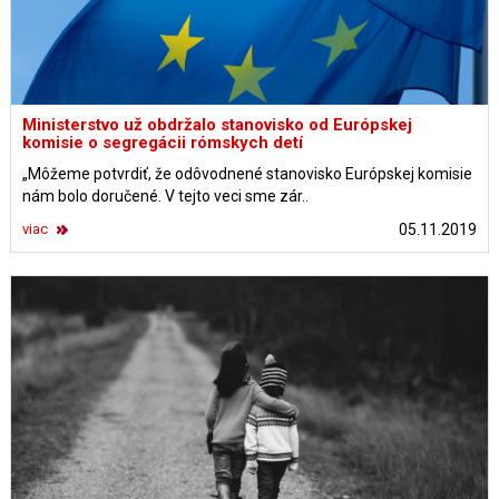
Ministerstvo už obdržalo stanovisko od Európskej
komisie o segregácii rómskych detí
„Môžeme potvrdiť, že odôvodnené stanovisko Európskej komisie
nám bolo doručené. V tejto veci sme zár..
viac
05.11.2019