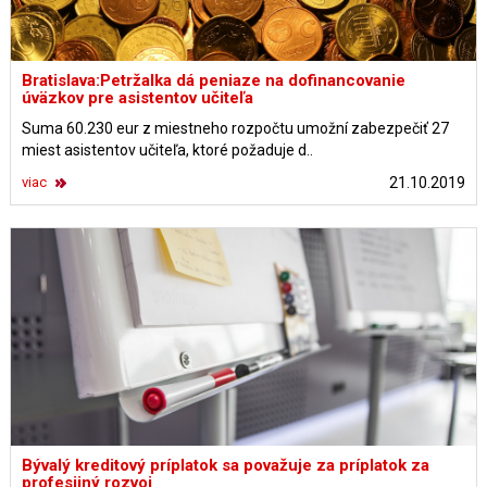
Bratislava:Petržalka dá peniaze na dofinancovanie
úväzkov pre asistentov učiteľa
Suma 60.230 eur z miestneho rozpočtu umožní zabezpečiť 27
miest asistentov učiteľa, ktoré požaduje d..
viac
21.10.2019
Bývalý kreditový príplatok sa považuje za príplatok za
profesijný rozvoj