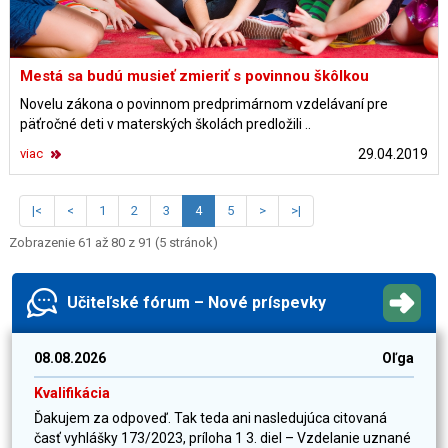
Mestá sa budú musieť zmieriť s povinnou škôlkou
Novelu zákona o povinnom predprimárnom vzdelávaní pre
päťročné deti v materských školách predložili ..
viac
29.04.2019
|<
<
1
2
3
4
5
>
>|
Zobrazenie 61 až 80 z 91 (5 stránok)
Učiteľské fórum – Nové príspevky
08.08.2026
Oľga
Kvalifikácia
Ďakujem za odpoveď. Tak teda ani nasledujúca citovaná
časť vyhlášky 173/2023, príloha 1 3. diel – Vzdelanie uznané