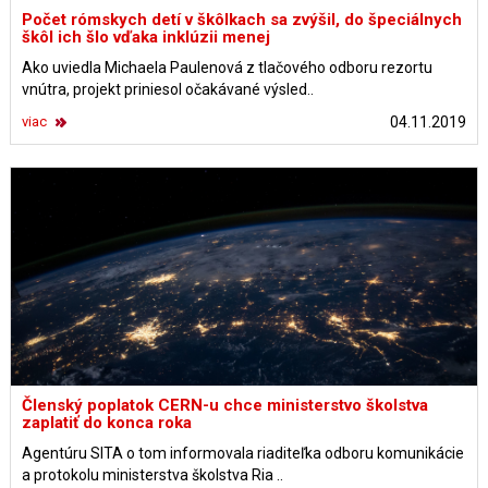
Počet rómskych detí v škôlkach sa zvýšil, do špeciálnych
škôl ich šlo vďaka inklúzii menej
Ako uviedla Michaela Paulenová z tlačového odboru rezortu
vnútra, projekt priniesol očakávané výsled..
viac
04.11.2019
Členský poplatok CERN-u chce ministerstvo školstva
zaplatiť do konca roka
Agentúru SITA o tom informovala riaditeľka odboru komunikácie
a protokolu ministerstva školstva Ria ..