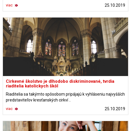
viac
25.10.2019
Cirkevné školstvo je dlhodobo diskriminované, tvrdia
riaditelia katolíckych škôl
Riaditelia sa takýmto spôsobom pripájajú k vyhláseniu najvyšších
predstaviteľov kresťanských cirkví ..
viac
25.10.2019